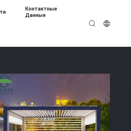
Контактные
ти
Данные
tomized Colors Rain Wind Sensor And Adjustable Louvers