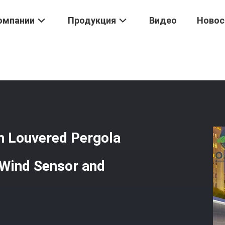
омпании
Продукция
Видео
Новос
d Пергола
/
Modern Bioclimatic Aluminum Louvered Pergola With Cus
m Louvered Pergola
 Wind Sensor and