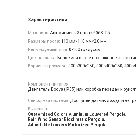
Характеристики
Материал:
Алюминиевый сплав 6063-T5
Размеры поста:
110 мм×110 мм×2,0 мм
Регулируемый угол:
0-100 градусов
Цвет каркаса:
Белое или серое порошковое покрыти
Варианты размера:
300×300×250; 300×400×250; 400×
Компонент питания:
Двигатель Dooya (IP55) или коробка передач и рукоя
Сенсорная система:
Доступен датчик дождя и ветр
Выделить:
,
Customized Colors Aluminum Louvered Pergola
,
Rain Wind Sensor Bioclimatic Pergola
Adjustable Louvers Motorized Pergola