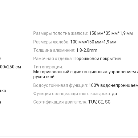
Размеры полотна жалюзи:
150 мм*35 мм*1,9 мм
Размеры желоба:
100 мм×150 мм×1,9 мм
Толщина алюминия:
1.8-2.0mm
е
Рамочная отделка:
Порошковой покрытый
400×250 см
Тип операции:
Моторизованный с дистанционным управлением и
рукояткой.
Водоустойчивая функция:
100% водонепроницае
тка
Функция солнцезащитного козырька:
да
а
Сертификация двигателя:
TUV, CE, SG