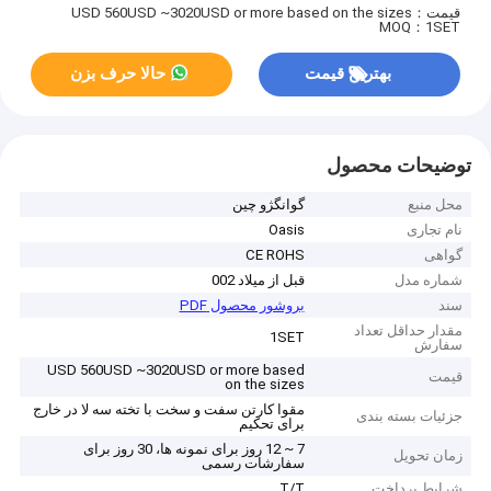
قیمت：USD 560USD ~3020USD or more based on the sizes
MOQ：1SET
بهترین قیمت
حالا حرف بزن
توضیحات محصول
محل منبع
گوانگژو چین
نام تجاری
Oasis
گواهی
CE ROHS
شماره مدل
قبل از میلاد 002
سند
بروشور محصول PDF
مقدار حداقل تعداد
1SET
سفارش
USD 560USD ~3020USD or more based
قیمت
on the sizes
مقوا کارتن سفت و سخت با تخته سه لا در خارج
جزئیات بسته بندی
برای تحکیم
7 ~ 12 روز برای نمونه ها، 30 روز برای
زمان تحویل
سفارشات رسمی
شرایط پرداخت
T/T