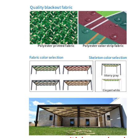
درباره ما
تور کارخانه
کنترل کیفیت
اخبار
حالا حرف بزن
پرگولا آلومینیومی
آلاچیق آلومینیومی موتوردار
پرگولا از پارچه کششی
سایبان جمع شونده