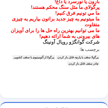
بارون يا نور
سرد یا داغ!
پرگولا سبک
پرگولای ما مثل سنگ محکم هستند!
ما مي تونيم فرق کنيم!
آویزان تابش خورشیدی الکتریکی
ما میتونیم یه چیز جدید براتون بیاریم یه چیزی
متفاوت
پارکینگ های باغ
ما می توانیم بهترین راه حل ها را برای آویزان
پرده های Zip Track
های بیرونی به شما ارائه دهیم!
شرکت گوانگژو رویال آونینگ
پرگولا آلومینیومی ارتقا یافته
برچسب ها:
لوازم جانبی سایبان
پرگولا سقف با پارچه قابل باز کردن
پرگولا از آلومینیوم با سقف کشویی
چادر سقف قابل باز کردن