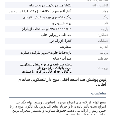
قابلیت ارائه
5620 متر مربع/متر مربع در ماه
مواد
آلیاژ آلومینیوم (6063-T5) و PVC را فشار دهید
رنگ
رنگ خاکستری تیره/سفید/سفارشی
قاب
پوشش پودری
پارچه
PVC FabricsUn و محافظت از باران
عملکرد
حفاظت در برابر آفتاب
عملیات
کنترل از راه دور
اندازه
سفارشی
برنامه
باغ/حیاط خلوت/سوپر مارکت/عمارت
حفاظت
ضد آب / سایه
,
پوشه ضد اشعه ی ماوراء بنفش تلسکوپی
برجسته:
,
پارچه بادبادک باران موج دار
پرگولا پارچه ای قابل باز کردن با ضمانت
نوین پوشش ضد اشعه افقی موج دار تلسکوپی سایه ی
آفتابی
مشخصات
منبع الهام: از لایه های امواج موج در اقیانوس وسیع الهام بگیرید.
امواج تحت تأثیر باده دریا و جریان های اقیانوس یک الگوی موج دار با
حس ریتم را ارائه می دهند..خطوط متناوب و مستمر متحرک ترین
نقاشی های خطی طبیعت هستند.