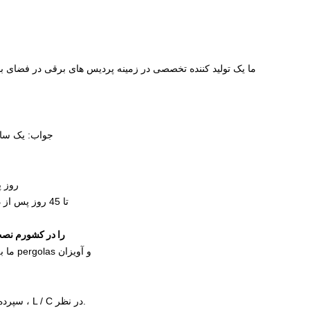
جواب: يک سال
 ~ 10
30 تا 45 روز پس از دریافت پرداخت کامل برای سفارشات رسمی مقدار بزرگ
介绍一下 آلوم موتور شده
س4.چگونه می توانم محصولات pergoals و awnings ر
A: ما به شما راهنمایی با ارسال فایل های دستورالعمل نصب برای pergolas و آویزان
برگولا با تیغه ی نیوم
推?? 些关于 موتورهاي آلومينيوم و طلايي که در مورد طراحي
A: T / T 30٪ سپرده و 70٪ قبل از بارگذاری ماشین ، وسترن یونیون ، L / C در نظر.
پرگولا