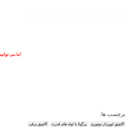
ما می توانیم بهترین راه حل ها را برای آویزان های بیرونی به شما ارائه دهیم!
برچسب ها:
آلاچیق لووردار موتوری
پرگولا با لوله های قدرت
آلاچیق برقی