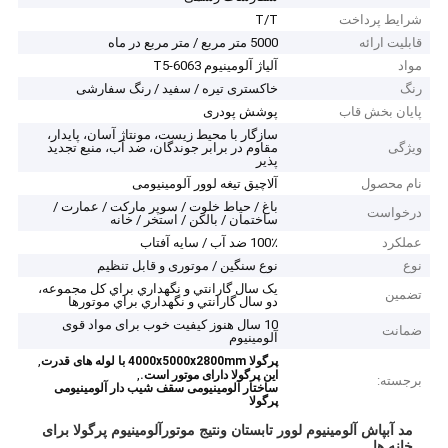
شرایط پرداخت
T/T
قابلیت ارائه
5000 متر مربع / متر مربع در ماه
مواد
آلیاژ آلومینیوم 6063-T5
رنگ
خاکستری تیره / سفید / رنگ سفارشی
پایان بخش قاب
پوشش پودری
سازگار با محیط زیست، مونتاژ آسان، پایدار،
ویژگی
مقاوم در برابر جوندگان، ضد آب، منبع تجدید
پذیر
نام محصول
آلاچیق تیغه لوور آلومینیومی
باغ / حیاط خلوت / سوپر مارکت / عمارت /
درخواست
ساختمان / بالکن / استخر / خانه
عملکرد
100٪ ضد آب / سایه آفتاب
نوع
نوع سنگین / موتوری و قابل تنظیم
يک سال گارانتي و نگهداري براي کل مجموعه،
تضمین
دو سال گارانتي و نگهداري براي موتورها
10 سال هنوز کیفیت خوب برای مواد قوی
ضمانت
آلومینیوم
,
پرگولا 4000x5000x2800mm با لوله های قدرت
,
این پرگولا دارای موتور است.
برجسته:
ساختار آلومینیومی سقف شیب دار آلومینیومی
پرگولا
مد آبپاش آلومینیوم لوور تابستان ونتیج موتورآلومینیوم پرگولا برای
خانه ها