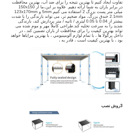
تفاوت ایجاد کنیم تا بهترین نتیجه را برای ضد آب، بهترین محافظت
پرگولا سبک
در برابر باران به شما ارائه دهیم. علاوه بر این،ما از 150x150
میلی متر پست بزرگ 2 استفاده می کنیم.5mm و 123x170mm
2.1mm خندق بزرگ، مواد ضخیم تر، می تواند بارندگی را با شدت
آویزان تابش خورشیدی الکتریکی
بیشتر از 0.04 تا 0.05 لیتری / ثانیه / متر پردازش کند، بارندگی
شدید را به سرعت تخلیه کند.طراحی کاملاً مهر و موم شده می
پارکینگ های باغ
تواند بهترین کیفیت را برای محافظت از باران تضمین کند.، در
داخل پرگولا ها ، با تمام لوازم آلومينيومي ، با بهترين مزاياها خواهد
بود ، با بهترين کيفيت است ، قادر به ،
پرده های Zip Track
پرگولا آلومینیومی ارتقا یافته
لوازم جانبی سایبان
3روش نصب