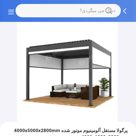
پرگولا مستقل آلومینیوم موتور شده 4000x5000x2800mm