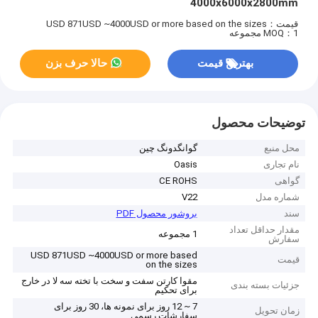
4000x6000x2800mm
قیمت：USD 871USD ~4000USD or more based on the sizes
MOQ：1 مجموعه
بهترین قیمت
حالا حرف بزن
توضیحات محصول
محل منبع
گوانگدونگ چین
نام تجاری
Oasis
گواهی
CE ROHS
شماره مدل
V22
سند
بروشور محصول PDF
مقدار حداقل تعداد
1 مجموعه
سفارش
USD 871USD ~4000USD or more based
قیمت
on the sizes
مقوا کارتن سفت و سخت با تخته سه لا در خارج
جزئیات بسته بندی
برای تحکیم
7 ~ 12 روز برای نمونه ها، 30 روز برای
زمان تحویل
سفارشات رسمی