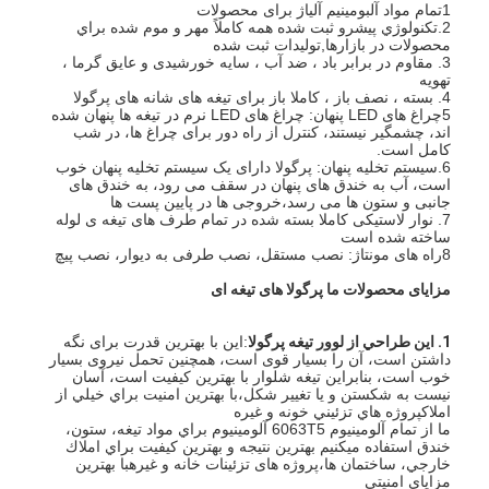
1تمام مواد آلبومینیم آلیاژ برای محصولات
2.تكنولوژي پيشرو ثبت شده همه کاملاً مهر و موم شده براي
محصولات در بازارها,توليدات ثبت شده
3. مقاوم در برابر باد ، ضد آب ، سایه خورشیدی و عایق گرما ،
تهویه
4. بسته ، نصف باز ، کاملا باز برای تیغه های شانه های پرگولا
5چراغ های LED پنهان: چراغ های LED نرم در تیغه ها پنهان شده
اند، چشمگیر نیستند، کنترل از راه دور برای چراغ ها، در شب
کامل است.
6.سیستم تخلیه پنهان: پرگولا دارای یک سیستم تخلیه پنهان خوب
است، آب به خندق های پنهان در سقف می رود، به خندق های
جانبی و ستون ها می رسد،خروجی ها در پایین پست ها
7. نوار لاستیکی کاملا بسته شده در تمام طرف های تیغه ی لوله
ساخته شده است
8راه های مونتاژ: نصب مستقل، نصب طرفی به دیوار، نصب پیچ
مزایای محصولات ما پرگولا های تیغه ای
1. اين طراحي از لوور تيغه پرگولا
:این با بهترین قدرت برای نگه
داشتن است، آن را بسیار قوی است، همچنین تحمل نیروی بسیار
خونه
خوب است، بنابراین تیغه شلوار با بهترین کیفیت است، آسان
نیست به شکستن و یا تغییر شکل،با بهترين امنيت براي خيلي از
املاكپروژه هاي تزئيني خونه و غيره
محصولات
ما از تمام آلومينيوم 6063T5 آلومينيوم براي مواد تيغه، ستون،
خندق استفاده ميکنيم بهترين نتيجه و بهترين کيفيت براي املاك
ویدیو
خارجي، ساختمان ها،پروژه های تزئینات خانه و غیرهبا بهترين
مزاياي امنيتي