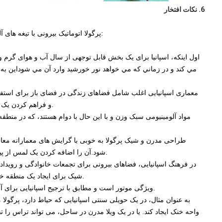
6. نکات افتخار
پرگولا اتوماتیک بیرونی با تیغه های آلومینیومی به دلایل مختلفی برای معماری اسپانیا مناسب است:
اول اینکه، اسپانیا برای یک بخش قابل توجهی از سال آب و هوای گرم و
مي کند و در زماني که مي خواهد نور خورشيد وارد آن مي شوداین به
معماری اسپانیایی اغلب شامل فضاهای زندگی در فضای باز برای استف
و فراهم کردن یک فضای مشخص اما باز برای استراحت، غذا خوردن، و يا اجتماع.
مواد آلومینیومی سبک وزن و با این حال با دوام هستند، که در منطقه
طراحی مدرن و شیک پرگولا به خوبی با گرایش های معمارانه معا
شود.آن را اضافه کردن یک لمس از پیچیدگی و عملکرد به هر دو ساختمان های مدرن و سنتی اسپانیا.
در فرهنگ اسپانیایی، فضاهای بیرونی برای تجمعات خانوادگی و رویداد
شیک برای ایجاد یک منطقه خوشایند و محافظت شده برای چنین فعالیت هایی ارائه می دهد.
ویژگی موتور است و مطابق با ترجیح اسپانیایی برای آسان برای استفاده و عناصر کاربردی در فضاهای زندگی خود را.
به عنوان مثال، در یک حویلی سنتی اسپانیایی که حیاط دارد، پرگولا
واحه خنک ایجاد کند. یا در یک ویلا مدرن در ساحل، می تواند تراس را 