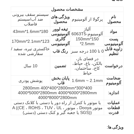
مشخصات محصول
سیستم سقف بیرونی
نام
ویژگی های
پرگولا از آلومینیوم
ضد آب/سیستم
محصول
محصول
فاضلاب
آلیاژ
تیغه لوور
مواد
180*43mm*1.6mm
آلومینیوم-6063T5
آلومینیومی
پست
150*150mm
گالری
123*170mm*2.1mm
آلومینیومی
*2.5mm
آلومینیومی
زاويه قابل
خاکستری تیره، سفید /
0 تا 100 درجه سبز
رنگ قاب
تنظیم
سفارشی شده
در فضای باز،
بالکن، باغ، حیاط،
درخواست
تضمین
10 سال
کاخ، ساختمان،
حیاط
ضخامت
پایان بخش
1.6mm ~ 2.1mm
پوشش پودری
آلومینیوم
قاب
400*300*2800mm 400*400*2800mm
اندازه:
4000*5000*2800mm 4000*6000*2800mm
4000*8000*2800mm
عملیات
یا موتور با کنترل از راه دور یا دستی با کلانک دستی
قطعات
موتور Dooya ، موتور A ((CE ، ROHS ، TUV ، UL ،
قدرت
SGS)) یا جعبه گیر و کنک دستی (دستی)
ویژگی ها: