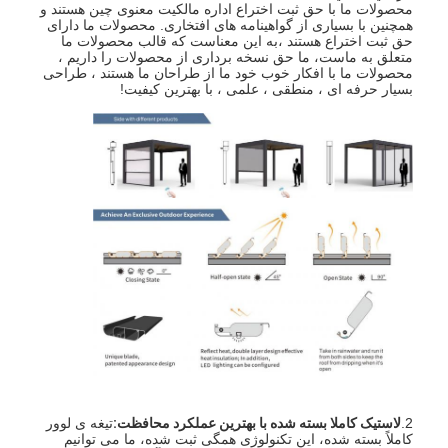
محصولات ما با حق ثبت اختراع اداره مالکیت معنوی چین هستند و
درباره ما
همچنین با بسیاری از گواهینامه های افتخاری. محصولات ما دارای
حق ثبت اختراع هستند ،به اين معناست که قالب محصولات ما
متعلق به ماست، ما حق نسخه برداری از محصولات را داریم ،
تور کارخانه
محصولات ما با افکار خوب خود ما از طراحان ما هستند ، طراحی
بسیار حرفه ای ، منطقی ، علمی ، با بهترین کیفیت!
کنترل کیفیت
اخبار
حالا حرف بزن
پرگولا آلومینیومی
آلاچیق آلومینیومی موتوردار
پرگولا از پارچه کششی
سایبان جمع شونده
2.
لاستیک کاملا بسته شده با بهترین عملکرد محافظت:
تیغه ی لوور
کاملاً بسته شده، این تکنولوژی همگی ثبت شده، ما می توانیم