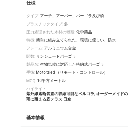
仕様
タイプ:
アーチ、アーバー、パーゴラ及び橋
プラスチックタイプ:
多
圧力処理された木材の種類:
化学薬品
特徴:
簡単に組み立てられた、環境に優しい、防水
フレーム:
アルミニウム合金
関数:
サンシェードパーゴラ
製品名:
生物気候に対応した格納式パーゴラ
手術:
Motorzied （リモート・コントロール）
10平方メートル
MOQ:
ハイライト:
,
紫外線遮断装置の収縮可能なペルゴラ
オーダーメイドの
雨に耐える庭テラス 日傘
基本情報