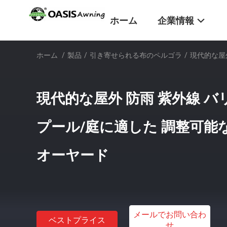
ホーム
企業情報
ホーム
/
製品
/
引き寄せられる布のペルゴラ
/
現代的な屋外
現代的な屋外 防雨 紫外線 バリ
プール/庭に適した 調整可能
オーヤード
メールでお問い合わ
ベストプライス
せ