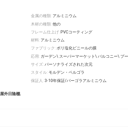
金属の種類:
アルミニウム
木材の種類:
他の
フレーム仕上げ:
PVCコーティング
材料:
アルミニウム
ファブリック:
ポリ塩化ビニールの膜
応用:
ガーデン\ スーパーマーケット\ バルコニー\ プ
サイズ:
パーソナライズされた次元
スタイル:
モルデン・ペルゴラ
保証人:
3-10年保証/パーゴラアルミニウム
,
屋外日陰棚