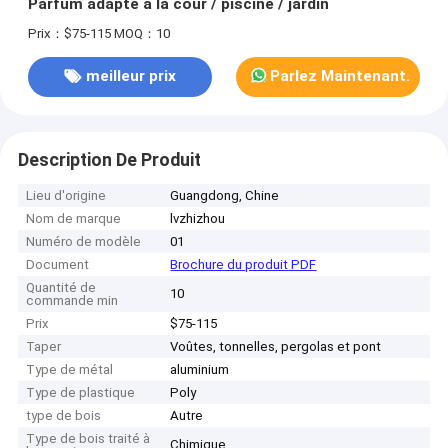
Parfum adapté à la cour / piscine / jardin
Prix：$75-115
MOQ：10
meilleur prix
Parlez Maintenant.
Description De Produit
Lieu d'origine
Guangdong, Chine
Nom de marque
lvzhizhou
Numéro de modèle
01
Document
Brochure du produit PDF
Quantité de
10
commande min
Prix
$75-115
Taper
Voûtes, tonnelles, pergolas et pont
Type de métal
aluminium
Type de plastique
Poly
type de bois
Autre
Type de bois traité à
Chimique