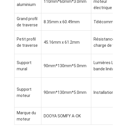
110mm*60mm*3.0mm
moteur
Pergola légère
aluminium
électrique
Tente électrique de pare-soleil
Grand profil
8.35mm x 60.49mm
Télécommande
de traverse
Les voitures de jardin
Petit profil
Résistance à la
Abat-jour de voie de fermeture éclair
45.16mm x 61.2mm
de traverse
charge de vent
Pergola à louve en aluminium améliorée
Support
Lumières LED à
90mm*130mm*5.0mm
Accessoires de tente
mural
bande linéaire
Support
90mm*130mm*5.0mm
Installation
moteur
Marque du
DOOYA SOMFY A-OK
moteur