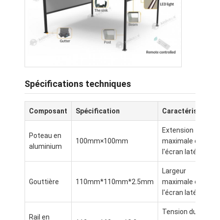
À propos de nous
Visite de l'usine
Contrôle de la qualité
Nouvelles
Spécifications techniques
Parlez Maintenant.
Composant
Spécification
Caractéristique
Extension
Poteau en
Pergola à abats-sons en aluminium
100mm×100mm
maximale de
aluminium
l'écran latéral
Pergola en aluminium motorisée
Largeur
Gouttière
110mm*110mm*2.5mm
maximale de
Pergola en tissu rétractable
l'écran latéral
Tente escamotable
Tension du
Rail en