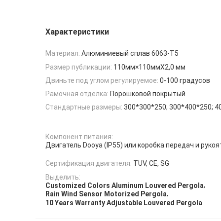
Характеристики
Материал:
Алюминиевый сплав 6063-T5
Размер публикации:
110мм×110ммX2,0 мм
Двиньте под углом регулируемое:
0-100 градусов
Рамочная отделка:
Порошковой покрытый
Стандартные размеры:
300*300*250; 300*400*250; 4
Компонент питания:
Двигатель Dooya (IP55) или коробка передач и рукоя
Сертификация двигателя:
TUV, CE, SG
Выделить:
,
Customized Colors Aluminum Louvered Pergola
,
Rain Wind Sensor Motorized Pergola
10 Years Warranty Adjustable Louvered Pergola