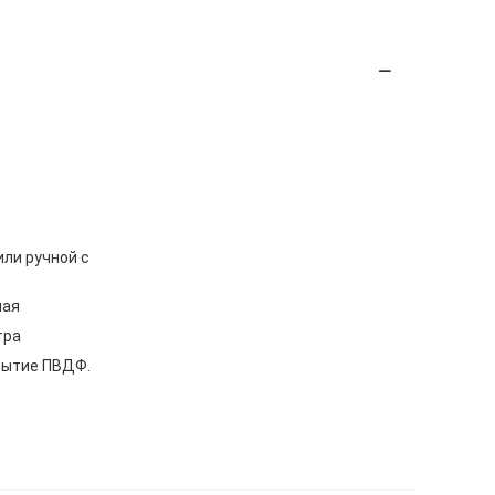
ли ручной с
мая
тра
рытие ПВДФ.