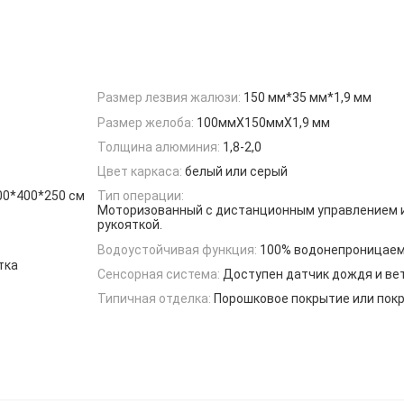
Размер лезвия жалюзи:
150 мм*35 мм*1,9 мм
Размер желоба:
100ммX150ммX1,9 мм
Толщина алюминия:
1,8-2,0
Цвет каркаса:
белый или серый
00*400*250 см
Тип операции:
Моторизованный с дистанционным управлением и
рукояткой.
Водоустойчивая функция:
100% водонепроницае
тка
Сенсорная система:
Доступен датчик дождя и ве
Типичная отделка:
Порошковое покрытие или пок