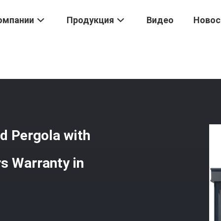
омпании
Продукция
Видео
Новос
d Пергола
/
Motorized Aluminum Louvered Pergola With Rain Wind Se
d Pergola with
s Warranty in