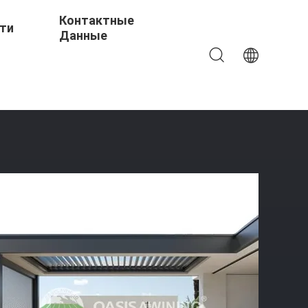
Контактные
ти
Данные
nsor And 10 Years Warranty In Customized Colors