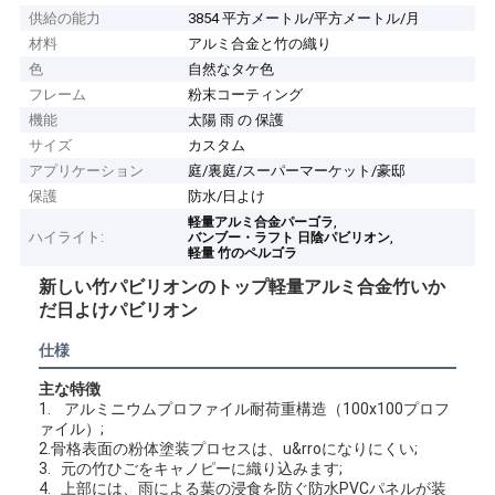
供給の能力
3854 平方メートル/平方メートル/月
材料
アルミ合金と竹の織り
色
自然なタケ色
フレーム
粉末コーティング
機能
太陽 雨 の 保護
サイズ
カスタム
アプリケーション
庭/裏庭/スーパーマーケット/豪邸
保護
防水/日よけ
,
軽量アルミ合金パーゴラ
ハイライト:
,
バンブー・ラフト 日陰パビリオン
軽量 竹のペルゴラ
新しい竹パビリオンのトップ軽量アルミ合金竹いか
だ日よけパビリオン
仕様
主な特徴
1. アルミニウムプロファイル耐荷重構造（100x100プロフ
ァイル）;
2.骨格表面の粉体塗装プロセスは、u&rroになりにくい;
3. 元の竹ひごをキャノピーに織り込みます;
4. 上部には、雨による葉の浸食を防ぐ防水PVCパネルが装