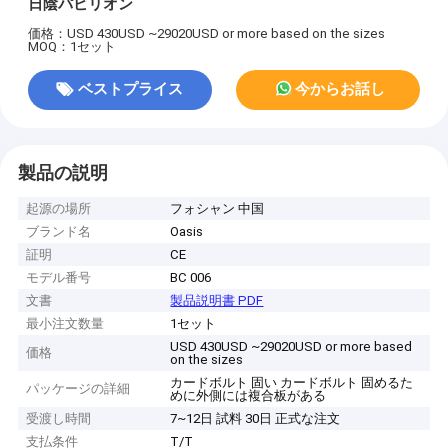
日陰パビリオン
価格：USD 430USD ~29020USD or more based on the sizes
MOQ：1セット
ベストプライス
今からお話し
製品の説明
起源の場所
フォシャン 中国
ブランド名
Oasis
証明
CE
モデル番号
BC 006
文書
製品説明書 PDF
最小注文数量
1セット
USD 430USD ~29020USD or more based
価格
on the sizes
カードボルト 固い カードボルト 固めるた
パッケージの詳細
めに外側には複合板がある
受渡し時間
7~12日 試料 30日 正式な注文
支払条件
T/T