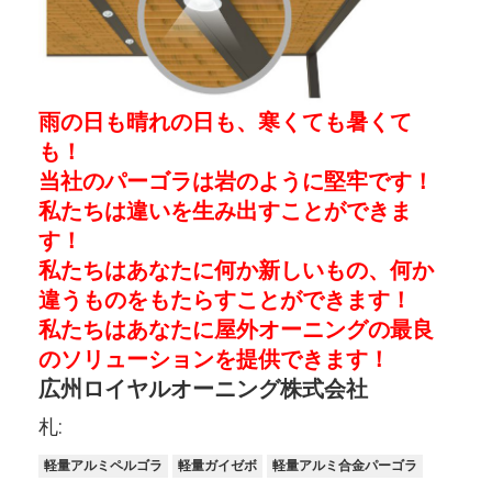
軽量型ペルゴラ
電気 の 日陰 棚
ガーデン カーポート
雨の日も晴れの日も、
寒くても暑くて
も！
ジッパー トラック ブラインド
当社のパーゴラは岩のように堅牢です！
私たちは違いを生み出すことができま
改良されたアルミ・ローバー・ペルゴラ
す！
日除けの付属品
私たちはあなたに何か新しいもの、何か
違うものをもたらすことができます！
私たちはあなたに屋外オーニングの最良
のソリューションを提供できます！
広州ロイヤルオーニング株式会社
札:
軽量アルミペルゴラ
軽量ガイゼボ
軽量アルミ合金パーゴラ