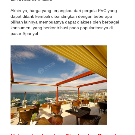
Tentang kami
Akhirnya, harga yang terjangkau dari pergola PVC yang
dapat ditarik kembali dibandingkan dengan beberapa
Tur Pabrik
pilihan lainnya membuatnya dapat diakses oleh berbagai
konsumen, yang berkontribusi pada popularitasnya di
Kontrol Kualitas
pasar Spanyol.
Berita
bicara sekarang
Pergola berlubang aluminium
Pergola Aluminium Bermotor
Pergola kain yang bisa ditarik
Tenda yang bisa ditarik