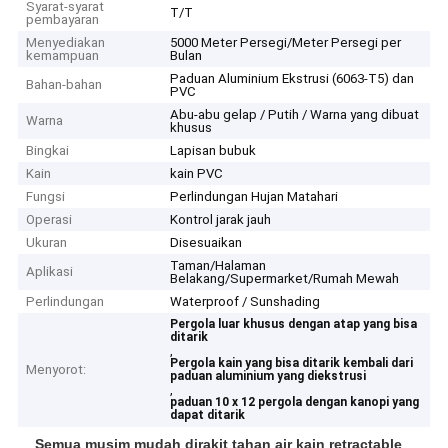
Syarat-syarat
T/T
pembayaran
Menyediakan
5000 Meter Persegi/Meter Persegi per
kemampuan
Bulan
Paduan Aluminium Ekstrusi (6063-T5) dan
Bahan-bahan
PVC
Abu-abu gelap / Putih / Warna yang dibuat
Warna
khusus
Bingkai
Lapisan bubuk
Kain
kain PVC
Fungsi
Perlindungan Hujan Matahari
Operasi
Kontrol jarak jauh
Ukuran
Disesuaikan
Taman/Halaman
Aplikasi
Belakang/Supermarket/Rumah Mewah
Perlindungan
Waterproof / Sunshading
Pergola luar khusus dengan atap yang bisa
ditarik
,
Pergola kain yang bisa ditarik kembali dari
Menyorot:
paduan aluminium yang diekstrusi
,
paduan 10 x 12 pergola dengan kanopi yang
dapat ditarik
Semua musim mudah dirakit tahan air kain retractable