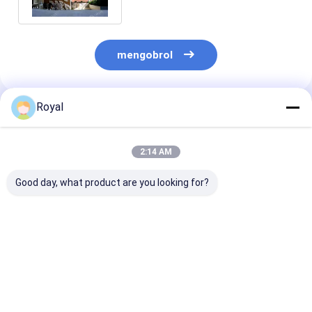
12
mengobrol
Royal
Rekomendasi Produk
2:14 AM
Good day, what product are you looking for?
Pemasangan Mudah
All-Weather
Modern Elega
Pergola Rangka
Aluminium Patio
Frame Alumin
Aluminium Tugas
Cover Corrosion-
Shade Material
Berat - Kanopi
Resistant Frame
tahan lama & 
Penahan Sinar
Tear-Proof Fabric
Profesional
Harga terbaik
Harga terbaik
Harga terb
Matahari yang Dapat
Windproof
Waterproof