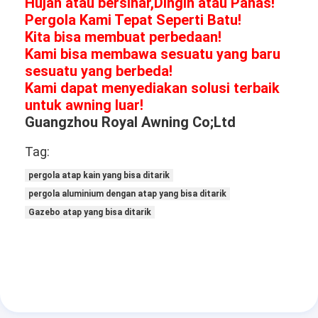
Hujan atau bersinar,
Dingin atau Panas!
Pergola tugas ringan
Pergola Kami Tepat Seperti Batu!
Kita bisa membuat perbedaan!
Papan Penutup Pemandangan Lampu Matahari Listrik
Kami bisa membawa sesuatu yang baru
sesuatu yang berbeda!
Taman Carports
Kami dapat menyediakan solusi terbaik
untuk awning luar!
Tirai Zip Track
Guangzhou Royal Awning Co;Ltd
Pergola Louver Aluminium yang Ditingkatkan
Tag:
aksesoris tenda
pergola atap kain yang bisa ditarik
pergola aluminium dengan atap yang bisa ditarik
Gazebo atap yang bisa ditarik