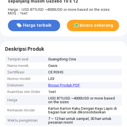
sepanjang musim Gazebo 10 x 12
Harga：USD 871USD ~4000USD or more based on the sizes
MOQ：1set
Harga terbaik
bicara sekarang
Deskripsi Produk
Tempat asal
Guangdong Cina
Nama merek
Oasis
Sertifikasi
CE ROHS
Nomor model
L03
Dokumen
Brosur Produk PDF
Kuantitas min Order
1set
USD 871USD ~4000USD or more based
Harga
on the sizes
Karton Karton Kaku Dengan Kayu Lapis di
Kemasan rincian
bagian luar untuk dikonsolidasikan
7 ~ 12 hari untuk sampel, 30 hari untuk
Waktu pengiriman
pesanan resmi