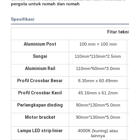
pergola untuk rumah dan rumah
Spesifikasi
Fitur teknis pe
Aluminium Post
100 mm × 100 mm
E
Sungai
110mm*110mm*2.5mm
Aluminium Rail
110mm*60mm*3.0mm
Le
Profil Crossbar Besar
8.35mm x 60.49mm
Profil Crossbar Kecil
45.16mm x 61.2mm
Teg
Perlengkapan dinding
90mm*130mm*5.0mm
K
Motor bracket
90mm*130mm*5.0mm
Ket
Lampu LED strip linier
4000K (kuning) atau
lainnya