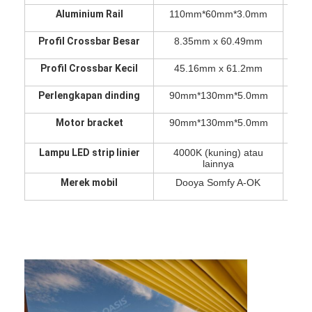
Tentang kami
Aluminium Rail
110mm*60mm*3.0mm
Le
Profil Crossbar Besar
8.35mm x 60.49mm
Tur Pabrik
Profil Crossbar Kecil
45.16mm x 61.2mm
Teg
Kontrol Kualitas
Perlengkapan dinding
90mm*130mm*5.0mm
K
Berita
Motor bracket
90mm*130mm*5.0mm
Ket
bicara sekarang
Lampu LED strip linier
4000K (kuning) atau
lainnya
Merek mobil
Dooya Somfy A-OK
Pergola berlubang aluminium
Pergola Aluminium Bermotor
Pergola kain yang bisa ditarik
Tenda yang bisa ditarik