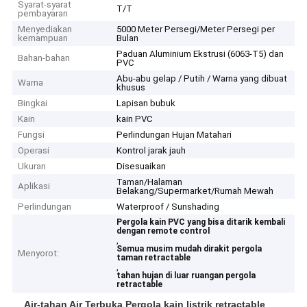
Syarat-syarat
T/T
pembayaran
Menyediakan
5000 Meter Persegi/Meter Persegi per
kemampuan
Bulan
Paduan Aluminium Ekstrusi (6063-T5) dan
Bahan-bahan
PVC
Abu-abu gelap / Putih / Warna yang dibuat
Warna
khusus
Bingkai
Lapisan bubuk
Kain
kain PVC
Fungsi
Perlindungan Hujan Matahari
Operasi
Kontrol jarak jauh
Ukuran
Disesuaikan
Taman/Halaman
Aplikasi
Belakang/Supermarket/Rumah Mewah
Perlindungan
Waterproof / Sunshading
Pergola kain PVC yang bisa ditarik kembali
dengan remote control
,
Semua musim mudah dirakit pergola
Menyorot:
taman retractable
,
tahan hujan di luar ruangan pergola
retractable
Air-tahan Air Terbuka Pergola kain listrik retractable