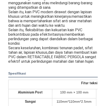
menggunakan ruang atau melindungi barang-barang
yang ditempatkan di sana.
Selain itu, kain PVC modern dirawat dengan lapisan
khusus untuk meningkatkan kinerjanya.memastikan
bahwa ia mempertahankan sifat anti sinar matahari
dan anti hujan dari waktu ke waktu.
Selain itu, fleksibilitas dan kekuatan kain PVC
berkontribusi pada efektivitasnya.memberikan
perlindungan yang dapat diandalkan dalam berbagai
kondisi.
Secara keseluruhan, kombinasi tenunan padat, sifat
tahan air, lapisan khusus,dan daya tahan membuat kain
PVC dalam RETRACTABLE FABRIC PERGOLA sangat
efektif untuk perlindungan matahari dan tahan hujan.
Spesifikasi
Rumah
Fitur teknis pe
Produk
Aluminium Post
100 mm × 100 mm
E
Video
Sungai
110mm*110mm*2.5mm