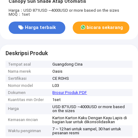
Canopy Sun Shade Atap Otomatis
Harga：USD 871USD ~4000USD or more based on the sizes
MOQ：1set
Harga terbaik
bicara sekarang
Deskripsi Produk
Tempat asal
Guangdong Cina
Nama merek
Oasis
Sertifikasi
CE ROHS
Nomor model
L03
Dokumen
Brosur Produk PDF
Kuantitas min Order
1set
USD 871USD ~4000USD or more based
Harga
on the sizes
Karton Karton Kaku Dengan Kayu Lapis di
Kemasan rincian
bagian luar untuk dikonsolidasikan
7 ~ 12 hari untuk sampel, 30 hari untuk
Waktu pengiriman
pesanan resmi