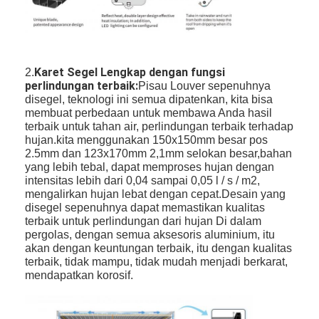
Pergola tugas ringan
Papan Penutup Pemandangan Lampu Matahari Listrik
Karet Segel Lengkap dengan fungsi
Taman Carports
2.
perlindungan terbaik:
Pisau Louver sepenuhnya
disegel, teknologi ini semua dipatenkan, kita bisa
Tirai Zip Track
membuat perbedaan untuk membawa Anda hasil
terbaik untuk tahan air, perlindungan terbaik terhadap
Pergola Louver Aluminium yang Ditingkatkan
hujan.kita menggunakan 150x150mm besar pos
2.5mm dan 123x170mm 2,1mm selokan besar,bahan
aksesoris tenda
yang lebih tebal, dapat memproses hujan dengan
intensitas lebih dari 0,04 sampai 0,05 l / s / m2,
mengalirkan hujan lebat dengan cepat.Desain yang
disegel sepenuhnya dapat memastikan kualitas
terbaik untuk perlindungan dari hujan Di dalam
pergolas, dengan semua aksesoris aluminium, itu
akan dengan keuntungan terbaik, itu dengan kualitas
terbaik, tidak mampu, tidak mudah menjadi berkarat,
mendapatkan korosif.