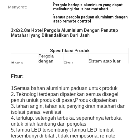
,
Pergola berlapis aluminium yang dapat
Menyorot:
melindungi dari sinar matahari
,
semua pergola paduan aluminium dengan
atap remote control
3x6x2.8m Hotel Pergola Aluminium Dengan Penutup
Matahari yang Dikendalikan Dari Jauh
Spesifikasi Produk
Pergola
dengan
Sistem atap luar
Nama
Fitur
bilah
tahan air/sistem
produk
Produk
lambung
drainase
Fitur:
aluminium
Aluminium
Pisau
1Semua bahan aluminium paduan untuk produk
Bahan-
Alloy-
Louver
180*43mm*1.6mm
bahan
2. Teknologi terdepan dipatenkan semua disegel
6063T5
Aluminium
penuh untuk produk di pasar,Produk dipatenkan
3. tahan angin, tahan air, penyingkiran matahari dan
Aluminium
150*150mm
Aluminium
123*170mm*2.1mm
isolasi panas, ventilasi
Post
*2,5mm
Gutter
4. tertutup, setengah terbuka, sepenuhnya terbuka
Abu-abu gelap,
untuk bilah lambung dari pergolas
Sudut
0 ~ 100
Warna
Putih / Custom
disesuaikan
derajat
bingkai
5. lampu LED tersembunyi: lampu LED lembut
made
tersembunyi di bilah, tidak mempesona, remote
Di luar