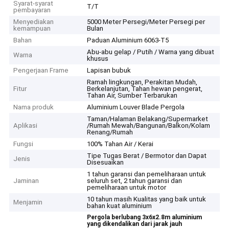
Syarat-syarat
T/T
pembayaran
Menyediakan
5000 Meter Persegi/Meter Persegi per
kemampuan
Bulan
Bahan
Paduan Aluminium 6063-T5
Abu-abu gelap / Putih / Warna yang dibuat
Warna
khusus
Pengerjaan Frame
Lapisan bubuk
Ramah lingkungan, Perakitan Mudah,
Fitur
Berkelanjutan, Tahan hewan pengerat,
Tahan Air, Sumber Terbarukan
Nama produk
Aluminium Louver Blade Pergola
Taman/Halaman Belakang/Supermarket
Aplikasi
/Rumah Mewah/Bangunan/Balkon/Kolam
Renang/Rumah
Fungsi
100% Tahan Air / Kerai
Tipe Tugas Berat / Bermotor dan Dapat
Jenis
Disesuaikan
1 tahun garansi dan pemeliharaan untuk
Jaminan
seluruh set, 2 tahun garansi dan
pemeliharaan untuk motor
10 tahun masih Kualitas yang baik untuk
Menjamin
bahan kuat aluminium
Pergola berlubang 3x6x2.8m aluminium
yang dikendalikan dari jarak jauh