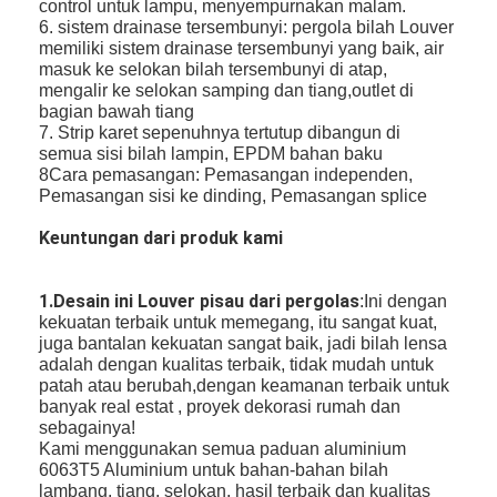
control untuk lampu, menyempurnakan malam.
ruangan,
6. sistem drainase tersembunyi: pergola bilah Louver
balkon,
taman,
memiliki sistem drainase tersembunyi yang baik, air
1 tahun untuk
halaman
masuk ke selokan bilah tersembunyi di atap,
Aplikasi
Jaminan
seluruh set, 2 tahun
belakang,
untuk motor
mengalir ke selokan samping dan tiang,outlet di
rumah
bagian bawah tiang
besar,
7. Strip karet sepenuhnya tertutup dibangun di
bangunan,
halaman
semua sisi bilah lampin, EPDM bahan baku
8Cara pemasangan: Pemasangan independen,
Ketebalan
1.6mm ~
Pengerjaan
Lapisan bubuk
Pemasangan sisi ke dinding, Pemasangan splice
Aluminium
2.1mm
Frame
400*300*2800mm 400*400*2800mm
Keuntungan dari produk kami
Ukuran:
4000*5000*2800mm 4000*6000*2800mm
4000*8000*2800mm
Baik bermotor dengan remote control atau
Operasi
1.Desain ini Louver pisau dari pergolas
:Ini dengan
manual dengan crank tangan
kekuatan terbaik untuk memegang, itu sangat kuat,
Dooya Motor,A-motor
juga bantalan kekuatan sangat baik, jadi bilah lensa
Komponen
((CE,ROHS,TUV,UL,SGS)) atau gearbox &
daya
adalah dengan kualitas terbaik, tidak mudah untuk
Rumah
hand can (manual)
patah atau berubah,dengan keamanan terbaik untuk
banyak real estat , proyek dekorasi rumah dan
Produk
sebagainya!
Kami menggunakan semua paduan aluminium
Video
6063T5 Aluminium untuk bahan-bahan bilah
lambang, tiang, selokan, hasil terbaik dan kualitas