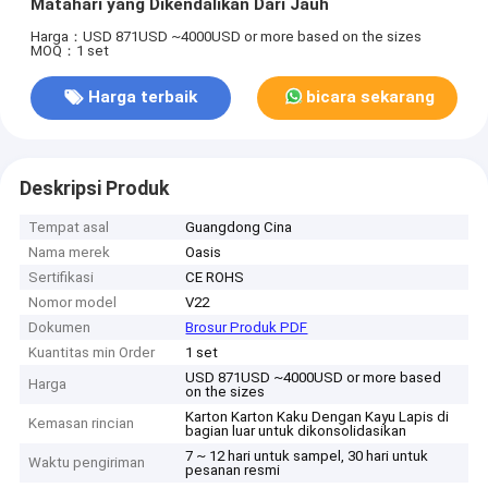
Matahari yang Dikendalikan Dari Jauh
Harga：USD 871USD ~4000USD or more based on the sizes
MOQ：1 set
Harga terbaik
bicara sekarang
Deskripsi Produk
Tempat asal
Guangdong Cina
Nama merek
Oasis
Sertifikasi
CE ROHS
Nomor model
V22
Dokumen
Brosur Produk PDF
Kuantitas min Order
1 set
USD 871USD ~4000USD or more based
Harga
on the sizes
Karton Karton Kaku Dengan Kayu Lapis di
Kemasan rincian
bagian luar untuk dikonsolidasikan
7 ~ 12 hari untuk sampel, 30 hari untuk
Waktu pengiriman
pesanan resmi