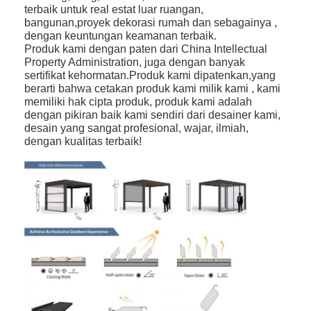
terbaik untuk real estat luar ruangan,
Tentang kami
bangunan,proyek dekorasi rumah dan sebagainya ,
dengan keuntungan keamanan terbaik.
Tur Pabrik
Produk kami dengan paten dari China Intellectual
Property Administration, juga dengan banyak
Kontrol Kualitas
sertifikat kehormatan.Produk kami dipatenkan,yang
berarti bahwa cetakan produk kami milik kami , kami
memiliki hak cipta produk, produk kami adalah
Berita
dengan pikiran baik kami sendiri dari desainer kami,
desain yang sangat profesional, wajar, ilmiah,
bicara sekarang
dengan kualitas terbaik!
Pergola berlubang aluminium
Pergola Aluminium Bermotor
Pergola kain yang bisa ditarik
Tenda yang bisa ditarik