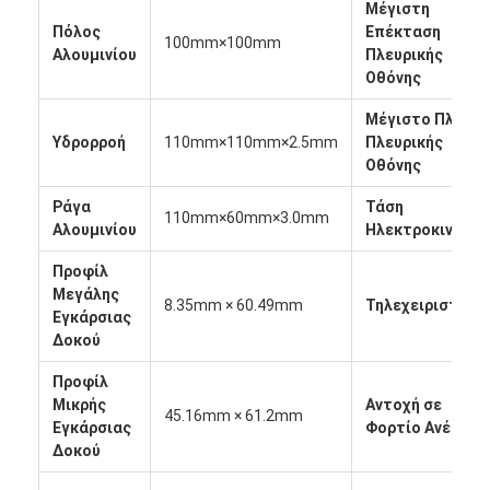
Μέγιστη
Σχετικά με εμάς
Πόλος
Επέκταση
100mm×100mm
Αλουμινίου
Πλευρικής
Επισκεψή εργοστασίου
Οθόνης
Έλεγχος ποιότητας
Μέγιστο Πλάτο
Υδρορροή
110mm×110mm×2.5mm
Πλευρικής
Ειδήσεις
Οθόνης
Ράγα
Τάση
Μιλήστε τώρα.
110mm×60mm×3.0mm
Αλουμινίου
Ηλεκτροκινητή
Προφίλ
Μεγάλης
8.35mm × 60.49mm
Τηλεχειριστήρι
Πέργκολα Louvered αργιλίου
Εγκάρσιας
Δοκού
Μηχανοποιημένη πέργκολα αργιλίου
Προφίλ
Μικρής
Αντοχή σε
Περγόλα από συρρικνώσιμο ύφασμα
45.16mm × 61.2mm
Εγκάρσιας
Φορτίο Ανέμου
Δοκού
Εισελκόμενο awning