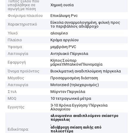
Τύπος ξύλου που
υποβλήθηκε σε
Χημική ουσία
αγωγή με πίεση
Φινίρισμα πλαισίου
Επικάλυψη Pvc
Εύκολα συναρμολογημένη, φιλική προς
Χαρακτηριστικό
το περιβάλλον, αδιάβροχο
Υλικό
αλουμίνιο
Πλαίσιο
Κράμα αργιλίου
Υφασμα
μεμβράνη PVC
Λειτουργία
Αντηλιακό Πέργκολα
ΚήποςΣούπερ
Εφαρμογή
μάρκετΜπαλκόνιΠλυνομαχία
Όνομα προϊόντος
Βιοκλιματική αναδιπλούμενη πέργκολα
Μέγεθος
Προσαρμοσμένη διάσταση
Λειτουργία
Motorzied (τηλεχειρισμός)
Στυλ
Μόρντεν Περγκόλα
MOQ
10 τετραγωνικά μέτρα
3-10 Χρόνια Εγγύηση/ Πέργκολα
Εγγυητής
Αλουμινίου
αλουμινένιο αναδιπλούμενο σκίαστρο
πέργκολας
,
αδιάβροχη σκίαση αυλής από
Ειδικότερα:
πολυεστέρα