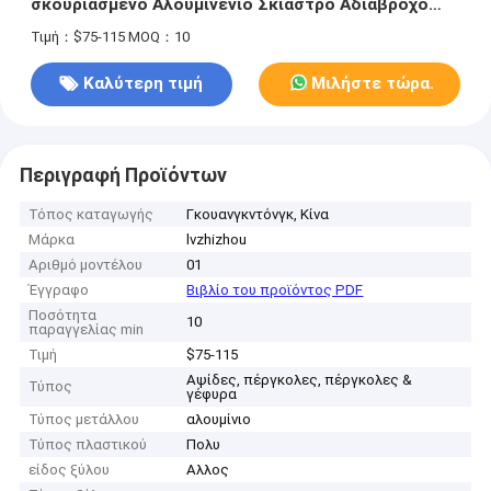
σκουριασμένο Αλουμινένιο Σκίαστρο Αδιάβροχο
Πολυεστερικό Στέγαστρο Αυλής
Τιμή：$75-115
MOQ：10
Καλύτερη τιμή
Μιλήστε τώρα.
Περιγραφή Προϊόντων
Τόπος καταγωγής
Γκουανγκντόνγκ, Κίνα
Μάρκα
lvzhizhou
Αριθμό μοντέλου
01
Έγγραφο
Βιβλίο του προϊόντος PDF
Ποσότητα
10
παραγγελίας min
Τιμή
$75-115
Αψίδες, πέργκολες, πέργκολες &
Τύπος
γέφυρα
Τύπος μετάλλου
αλουμίνιο
Τύπος πλαστικού
Πολυ
είδος ξύλου
Αλλος