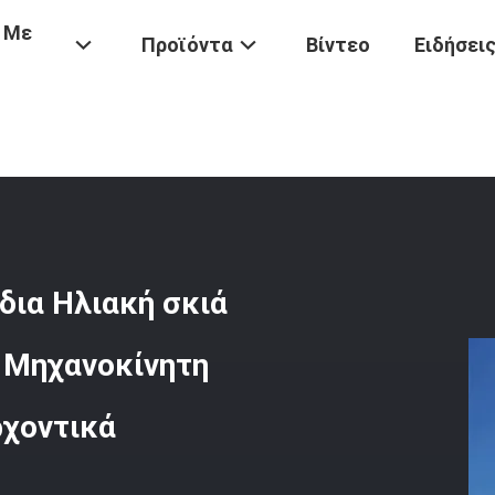
 Με
Προϊόντα
Βίντεο
Ειδήσει
/
Ζεστή Πώληση Σύγχρονα Σχέδια Ηλιακή Σκιά Κήπος Αλουμινένιες 
δια Ηλιακή σκιά
 Μηχανοκίνητη
ρχοντικά