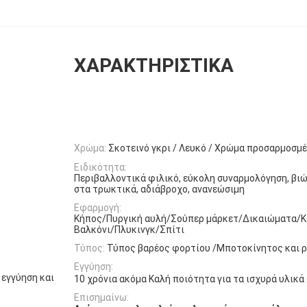
ΧΑΡΑΚΤΗΡΙΣΤΙΚΆ
Χρώμα:
Σκοτεινό γκρι / Λευκό / Χρώμα προσαρμοσμ
Ειδικότητα:
Περιβαλλοντικά φιλικό, εύκολη συναρμολόγηση, βιώ
στα τρωκτικά, αδιάβροχο, ανανεώσιμη
Εφαρμογή:
Κήπος/Πυργική αυλή/Σούπερ μάρκετ/Δικαιώματα/
Βαλκόνι/Πλυκινγκ/Σπίτι
Τύπος:
Τύπος βαρέος φορτίου /Μποτοκίνητος και 
Εγγύηση:
 εγγύηση και
10 χρόνια ακόμα Καλή ποιότητα για τα ισχυρά υλικά
Επισημαίνω: