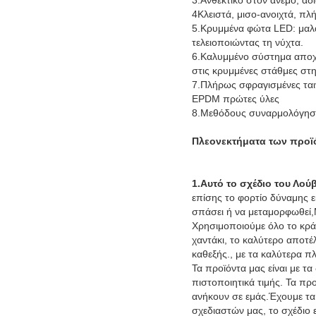
4Κλειστά, μισο-ανοιχτά, πλ
5.Κρυμμένα φώτα LED: μαλακ
τελειοποιώντας τη νύχτα.
6.Καλυμμένο σύστημα αποχέ
στις κρυμμένες στάθμες στη
7.Πλήρως σφραγισμένες ταιν
EPDM πρώτες ύλες
8.Μεθόδους συναρμολόγηση
Πλεονεκτήματα των προϊ
1.Αυτό το σχέδιο του Λο
επίσης το φορτίο δύναμης εί
σπάσει ή να μεταμορφωθεί,Μ
Χρησιμοποιούμε όλο το κράμ
χαντάκι, το καλύτερο αποτέ
καθεξής., με τα καλύτερα π
Τα προϊόντα μας είναι με τ
πιστοποιητικά τιμής. Τα πρ
ανήκουν σε εμάς.Έχουμε τα 
σχεδιαστών μας, το σχέδιο ε