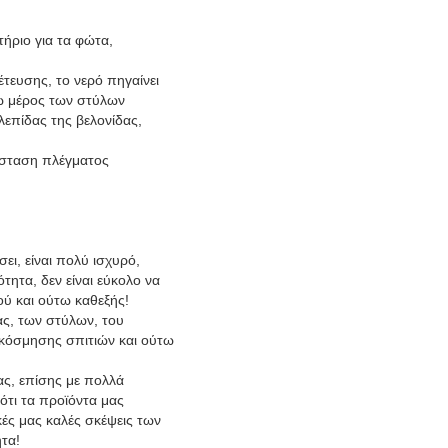
τήριο για τα φώτα,
τευσης, το νερό πηγαίνει
τω μέρος των στύλων
λεπίδας της βελονίδας,
άσταση πλέγματος
ει, είναι πολύ ισχυρό,
τητα, δεν είναι εύκολο να
ού και ούτω καθεξής!
ας, των στύλων, του
ιακόσμησης σπιτιών και ούτω
ας, επίσης με πολλά
ότι τα προϊόντα μας
κές μας καλές σκέψεις των
ητα!