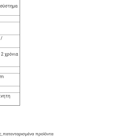
/σύστημα
 /
 2 χρόνια
mm
ίνητη
ς,πατενταρισμένα προϊόντα