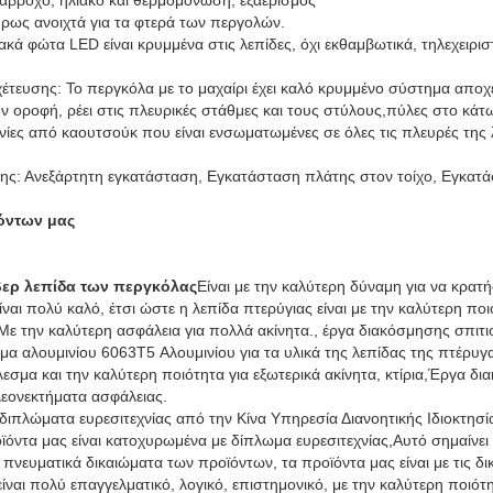
ήρως ανοιχτά για τα φτερά των περγολών.
ά φώτα LED είναι κρυμμένα στις λεπίδες, όχι εκθαμβωτικά, τηλεχειρισ
τευσης: Το περγκόλα με το μαχαίρι έχει καλό κρυμμένο σύστημα αποχέ
ν οροφή, ρέει στις πλευρικές στάθμες και τους στύλους,πύλες στο κά
ίες από καουτσούκ που είναι ενσωματωμένες σε όλες τις πλευρές της 
ς: Ανεξάρτητη εγκατάσταση, Εγκατάσταση πλάτης στον τοίχο, Εγκατ
όντων μας
ύβερ λεπίδα των περγκόλας
Είναι με την καλύτερη δύναμη για να κρατήσ
ναι πολύ καλό, έτσι ώστε η λεπίδα πτερύγιας είναι με την καλύτερη ποιό
ε την καλύτερη ασφάλεια για πολλά ακίνητα., έργα διακόσμησης σπιτι
α αλουμινίου 6063T5 Αλουμινίου για τα υλικά της λεπίδας της πτέρυγ
λεσμα και την καλύτερη ποιότητα για εξωτερικά ακίνητα, κτίρια,Έργα δ
λεονεκτήματα ασφάλειας.
α διπλώματα ευρεσιτεχνίας από την Κίνα Υπηρεσία Διανοητικής Ιδιοκτησί
οϊόντα μας είναι κατοχυρωμένα με δίπλωμα ευρεσιτεχνίας,Αυτό σημαίνει 
πνευματικά δικαιώματα των προϊόντων, τα προϊόντα μας είναι με τις δι
ίναι πολύ επαγγελματικό, λογικό, επιστημονικό, με την καλύτερη ποιότ