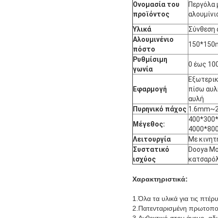
Ονομασία του
Περγόλα 
προϊόντος
αλουμίνι
Υλικά
Σύνθεση 
Αλουμινένιο
150*150
πόστο
Ρυθμίσιμη
0 έως 10
γωνία
Εξωτερικ
Εφαρμογή
πίσω αυλή
αυλή
Πυρηνικό πάχος
1.6mm~
400*300
Μέγεθος:
4000*80
Λειτουργία
Με κινητ
Συστατικό
Dooya Mo
ισχύος
κατσαρόλ
Χαρακτηριστικά:
1.Όλα τα υλικά για τις πτέ
2.Πατενταρισμένη πρωτοπορ
3.Ανθεκτικό στον άνεμο, αδ