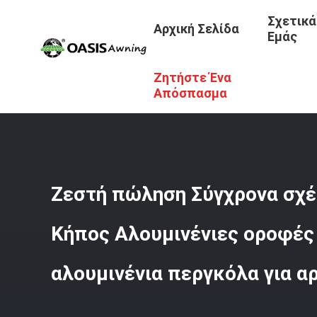
Σχετικά
Αρχική Σελίδα
Εμάς
Ζητήστε Ένα
Αρχική Σελίδα
/
Προϊόντα
/
Πέργκολα Louvered Αργιλίου
Αρχοντικά
Απόσπασμα
Ζεστή πώληση Σύγχρονα σχέ
Κήπος Αλουμινένιες οροφές
αλουμινένια περγκόλα για α