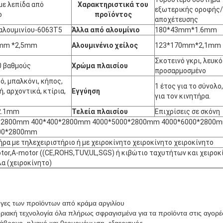
με λεπίδα από
Χαρακτηριστικά του
εξωτερικής οροφής
ο
προϊόντος
αποχέτευσης
αλουμινίου-6063T5
Άλλα από αλουμίνιο
180*43mm*1.6mm
mm *2,5mm
Αλουμινένιο χείλος
123*170mm*2,1mm
Σκοτεινό γκρι, λευκό
0 βαθμούς
Χρώμα πλαισίου
προσαρμοσμένο
ό, μπαλκόνι, κήπος,
1 έτος για το σύνολο,
, αρχοντικά, κτίρια,
Εγγύηση
για τον κινητήρα.
2.1mm
Τελεία πλαισίου
Επιχρίσεις σε σκόνη
*2800mm 400*400*2800mm 4000*5000*2800mm 4000*6000*2800
00*2800mm
ήρα με τηλεχειριστήριο ή με χειροκίνητο χειροκίνητο χειροκίνητο
tor,A-motor ((CE,ROHS,TUV,UL,SGS) ή κιβώτιο ταχυτήτων και χειροκ
α (χειροκίνητο)
ρυγες των προϊόντων από κράμα αργιλίου
ιακή τεχνολογία όλα πλήρως σφραγισμένα για τα προϊόντα στις αγορέ
ιάβροχο, ηλιακό και θερμομόνωση, εξαερισμός