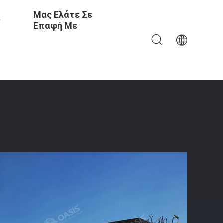
Μας Ελάτε Σε
ς
Επαφή Με
Οροφές Μηχανοκίνητη Αλουμινένια Περγκόλα Για