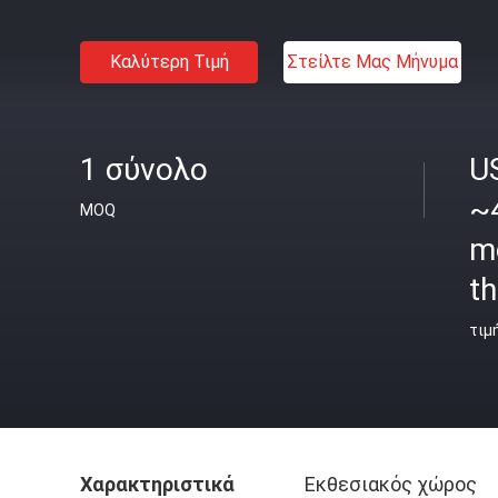
Καλύτερη Τιμή
Στείλτε Μας Μήνυμα
1 σύνολο
U
~
MOQ
m
th
τιμ
Χαρακτηριστικά
Εκθεσιακός χώρος