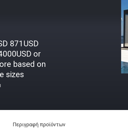
SD 871USD
4000USD or
ore based on
e sizes
ή
Περιγραφή προϊόντων