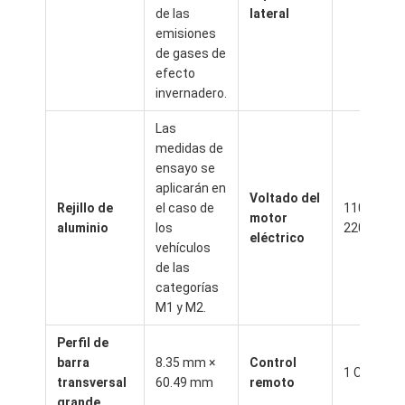
Pergola de trabajo ligero
de las
lateral
emisiones
Techo eléctrico para sombrillas
de gases de
efecto
Coches de jardín
invernadero.
Las
Persianas de la pista de la cremallera
medidas de
ensayo se
Pergola mejorada de aluminio
aplicarán en
Voltado del
Rejillo de
el caso de
110 V o
Accesorios del toldo
motor
aluminio
los
220 V
eléctrico
vehículos
de las
categorías
M1 y M2.
Perfil de
barra
8.35 mm ×
Control
1 Canal
transversal
60.49 mm
remoto
grande