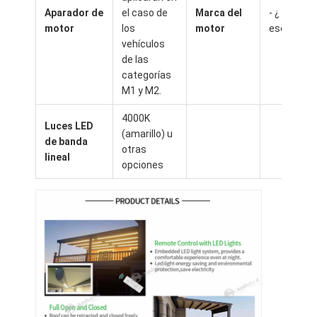
Aparador de
el caso de
Marca del
- ¿ Qué es
motor
los
motor
eso?
vehículos
de las
categorías
M1 y M2.
4000K
Luces LED
(amarillo) u
de banda
otras
lineal
opciones