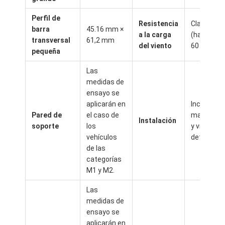
Perfil de
Resistencia
Clase 6
barra
45.16 mm ×
a la carga
(hasta 50-
transversal
61,2 mm
del viento
60 km/h)
pequeña
Las
medidas de
ensayo se
aplicarán en
Incluye
Pared de
el caso de
manuales
Instalación
soporte
los
y vídeos
vehículos
detallado
de las
categorías
M1 y M2.
Las
medidas de
ensayo se
aplicarán en