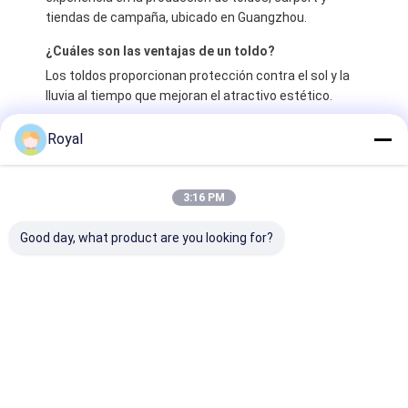
tiendas de campaña, ubicado en Guangzhou.
¿Cuáles son las ventajas de un toldo?
Los toldos proporcionan protección contra el sol y la
lluvia al tiempo que mejoran el atractivo estético.
¿Vende usted accesorios?
Royal
Sí, ofrecemos productos completos y componentes
individuales para satisfacer sus requisitos
específicos.
3:16 PM
¿Cuál es su plazo de entrega?
Good day, what product are you looking for?
Los pedidos pequeños generalmente se envían en 5
días, mientras que los pedidos de contenedores
tardan 20-30 días en entregarse.
Póngase en contacto con nosotros para obtener más
información
Etiquetas: