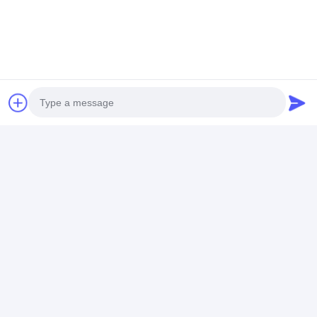
Pergola de techo de tela retráctil
Pergola de aluminio con techo retráctil
Gazebo de techo retráctil
Contacto
Photo
Mrs. Alison Rong
Video Call
+86-13560232760
Audio Call
Dirección: No. 809 Xingnan Ave, Ciudad de Nancun,
Distrito de Panyu, Ciudad de Guangzhou, China
Habla Ahora.