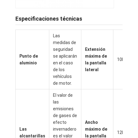
Sobre nosotros
Especificaciones técnicas
Recorrido por la fábrica
Control de calidad
Las
medidas de
Noticias
seguridad
Extensión
Punto de
se aplicarán
máxima de
10M
Habla Ahora.
aluminio
en el caso
la pantalla
de los
lateral
vehículos
de motor.
Pérgola Louvered de aluminio
El valor de
Pérgola de aluminio motorizada
las
emisiones
Pergola de tejido retráctil
de gases de
efecto
Ancho
Toldo retractable
Las
invernadero
máximo de
12M
alcantarillas
es el valor
la pantalla