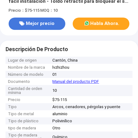
fácil instalación - Toldo retráctil para bloquear el sol
para terraza y patio trasero
Precio：$75-115
MOQ：10
Mejor precio
Habla Ahora.
Descripción De Producto
Lugar de origen
Cantón, China
Nombre de la marca
lvzhizhou
Número de modelo
01
Documento
Manual del producto PDF
Cantidad de orden
10
mínima
Precio
$75-115
Tipo
Arcos, cenadores, pérgolas y puente
Tipo de metal
aluminio
Tipo de plástico
Polivinílico
tipo de madera
Otro
Tipo de madera
Químico