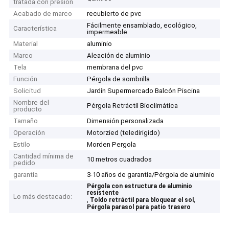
tratada con presión
Acabado de marco
recubierto de pvc
Fácilmente ensamblado, ecológico,
Característica
impermeable
Material
aluminio
Marco
Aleación de aluminio
Tela
membrana del pvc
Función
Pérgola de sombrilla
Solicitud
Jardín Supermercado Balcón Piscina
Nombre del
Pérgola Retráctil Bioclimática
producto
Tamaño
Dimensión personalizada
Operación
Motorzied (teledirigido)
Estilo
Morden Pergola
Cantidad mínima de
10 metros cuadrados
pedido
garantía
3-10 años de garantía/Pérgola de aluminio
Pérgola con estructura de aluminio
resistente
Lo más destacado:
,
,
Toldo retráctil para bloquear el sol
Pérgola parasol para patio trasero