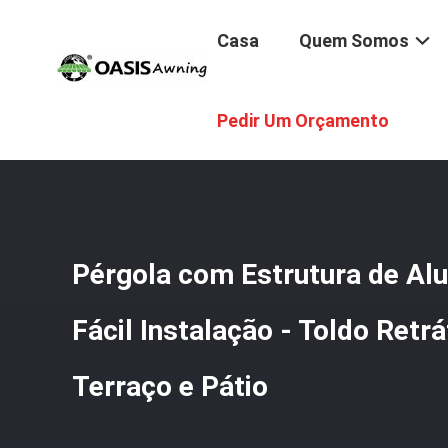
Casa
Quem Somos
Casa
/
Produtos
/
Pergola De Tecido Retrátil
/
Pérgola C
Pedir Um Orçamento
Pérgola com Estrutura de Alu
Fácil Instalação - Toldo Retr
Terraço e Pátio