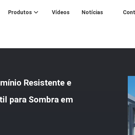
Produtos
Vídeos
Notícias
Cont
om Estrutura De Alumínio Resistente E Fácil Instalação - Toldo Retrát
mínio Resistente e
átil para Sombra em