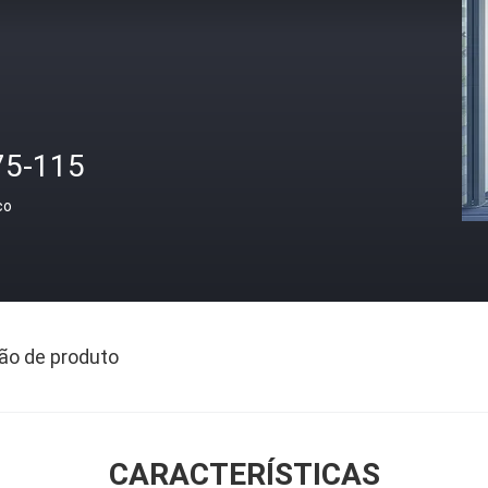
75-115
ço
ão de produto
CARACTERÍSTICAS