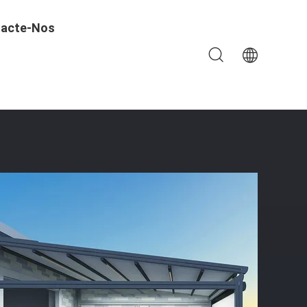
acte-Nos
il Para Sombra Em Terraço E Pátio