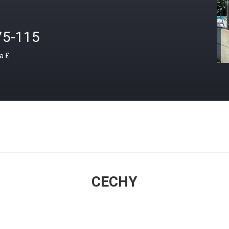
75-115
a £
CECHY