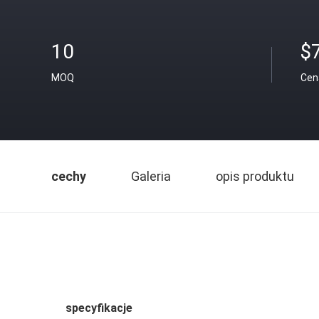
10
$
MOQ
Cen
cechy
Galeria
opis produktu
specyfikacje