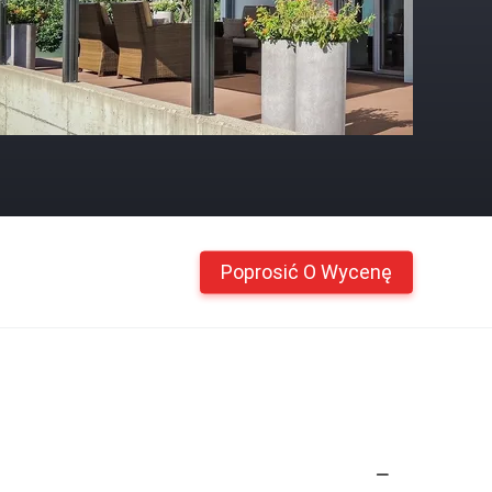
Poprosić O Wycenę