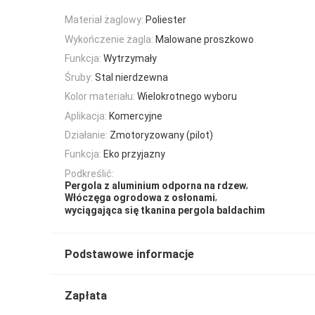
Materiał żaglowy:
Poliester
Wykończenie żagla:
Malowane proszkowo
Funkcja:
Wytrzymały
Śruby:
Stal nierdzewna
Kolor materiału:
Wielokrotnego wyboru
Aplikacja:
Komercyjne
Działanie:
Zmotoryzowany (pilot)
Funkcja:
Eko przyjazny
Podkreślić:
,
Pergola z aluminium odporna na rdzew
,
Włóczęga ogrodowa z osłonami
wyciągająca się tkanina pergola baldachim
Podstawowe informacje
Zapłata