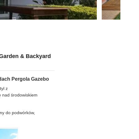
 Garden & Backyard
dach Pergola Gazebo
yl z
lę nad środowiskiem
any do podwórków,