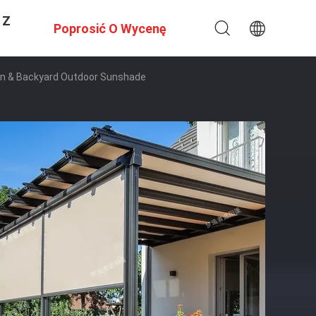
 Z
Poprosić O Wycenę
en & Backyard Outdoor Sunshade